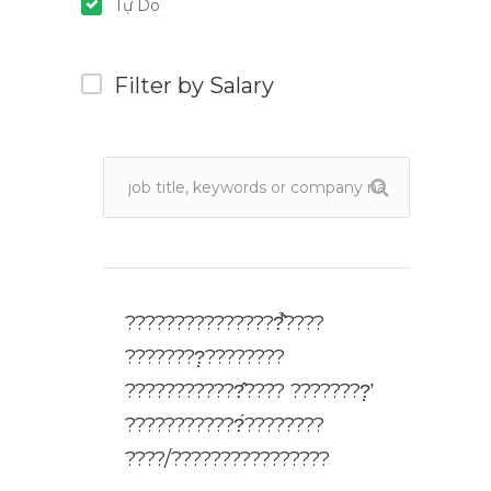
Tự Do
Filter by Salary
????????????????̂̉????
????????̣????????
????????????̂???? ????????̛̣
????????????́????????
????/????????????????