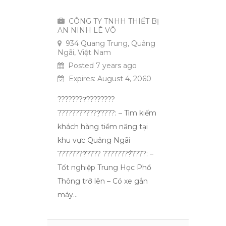
Toàn Thời Gian
CÔNG TY TNHH THIẾT BỊ
AN NINH LÊ VÕ
934 Quang Trung, Quảng
Ngãi, Việt Nam
Posted 7 years ago
Expires: August 4, 2060
????????̂????????
????????????̣̂????: – Tìm kiếm
khách hàng tiềm năng tại
khu vực Quảng Ngãi
????????̂???? ????????̂̀????: –
Tốt nghiệp Trung Học Phổ
Thông trở lên – Có xe gắn
máy…