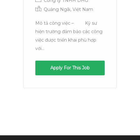
Công ty TNHH DHG
H
Quảng Ngãi, Việt Nam
Mô tả công việc – Kỹ sư
L
hiện trường đảm bảo các công
V
việc được triển khai phù hợp
với...
M
ph
sh
Apply For This Job
nh