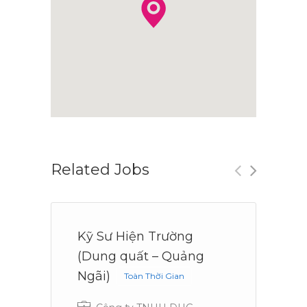
Related Jobs
Kỹ Sư Hiện Trường
N
(Dung quất – Quảng
t
Ngãi)
Toàn Thời Gian