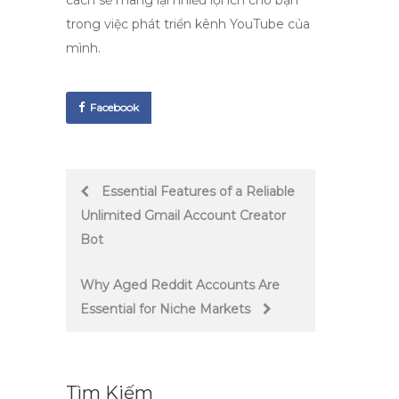
cách sẽ mang lại nhiều lợi ích cho bạn
trong việc phát triển kênh YouTube của
mình.
Facebook
Post
Essential Features of a Reliable
Unlimited Gmail Account Creator
navigation
Bot
Why Aged Reddit Accounts Are
Essential for Niche Markets
Tìm Kiếm