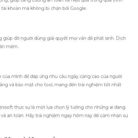
ợng, giúp tăng cường an toàn và hiệu quả trong quá trình
o tài khoản mà không bị chặn bởi Google.
 giúp đỡ người dùng giải quyết mọi vấn đề phát sinh. Dịch
phần mềm.
m của mình để đáp ứng nhu cầu ngày càng cao của người
ăng và bảo mật cho tool, mang đến trải nghiệm tốt nhất
nisoft thực sự là một lựa chọn lý tưởng cho những ai đang
g và an toàn. Hãy trải nghiệm ngay hôm nay để cảm nhận sự