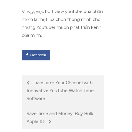
Vì vậy, việc
buff view youtube
qua phần
mềm là một lựa chọn thông minh cho
những Youtuber muốn phát triển kênh
của mình.
Facebook
Post
Transform Your Channel with
Innovative YouTube Watch Time
navigation
Software
Save Time and Money: Buy Bulk
Apple ID