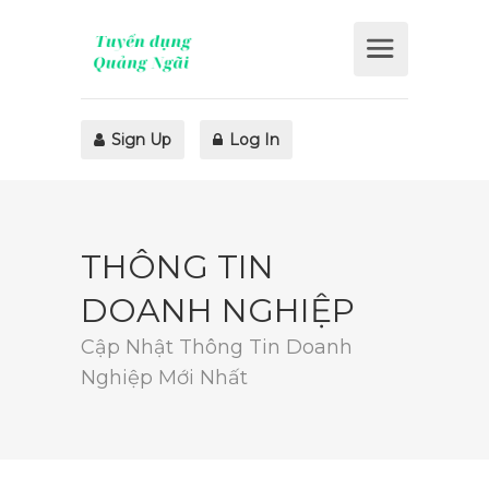
Sign Up
Log In
THÔNG TIN
DOANH NGHIỆP
Cập Nhật Thông Tin Doanh
Nghiệp Mới Nhất