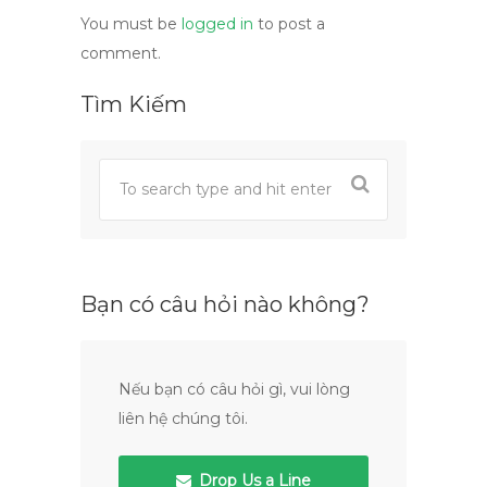
You must be
logged in
to post a
comment.
Tìm Kiếm
Bạn có câu hỏi nào không?
Nếu bạn có câu hỏi gì, vui lòng
liên hệ chúng tôi.
Drop Us a Line