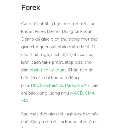
Forex
Cách tốt nhất là bạn nên mở một tài
khoản Forex Demo. Dùng tài khoản
Demo để giao dịch thử trong một thời
gian cho quen với phần mềm MT4. Từ
các thuật ngữ, cách đặt lệnh, các loại
lệnh, cách take profit, stop loss, cho
đến
phân tích kỹ thuật.
Phân tích tín
hiệu từ các chỉ báo dao động
như:
RSI
,
Stochastics
,
Parabol SAR
, các
chỉ báo động lượng như
MACD
,
SMA,
MA.
…
Sau một thời gian trải nghiệm, bạn hãy
chủ động mở một tài khoản nhỏ tầm