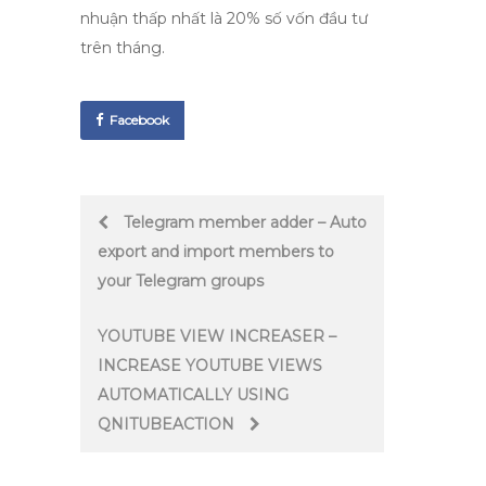
nhuận thấp nhất là 20% số vốn đầu tư
trên tháng.
Facebook
Post
Telegram member adder – Auto
export and import members to
navigation
your Telegram groups
YOUTUBE VIEW INCREASER –
INCREASE YOUTUBE VIEWS
AUTOMATICALLY USING
QNITUBEACTION