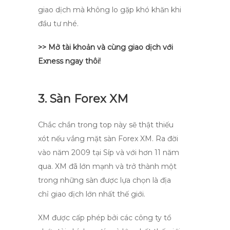
giao dịch mà không lo gặp khó khăn khi
đầu tư nhé.
>> Mở tài khoản và cùng giao dịch với
Exness ngay thôi!
3. Sàn Forex XM
Chắc chắn trong top này sẽ thật thiếu
xót nếu vắng mặt sàn Forex XM. Ra đời
vào năm 2009 tại Síp và với hơn 11 năm
qua. XM đã lớn mạnh và trở thành một
trong những sàn được lựa chọn là địa
chỉ giao dịch lớn nhất thế giới.
XM được cấp phép bởi các công ty tổ