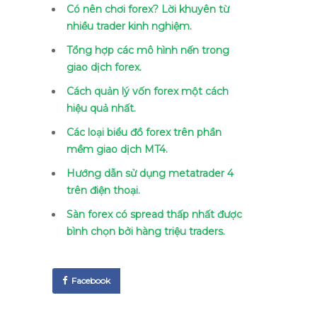
Có nên chơi forex? Lời khuyên từ
nhiều trader kinh nghiệm.
Tổng hợp các mô hình nến trong
giao dịch forex.
Cách quản lý vốn forex một cách
hiệu quả nhất.
Các loại biểu đồ forex trên phần
mềm giao dịch MT4.
Hướng dẫn sử dụng metatrader 4
trên điện thoại.
Sàn forex có spread thấp nhất được
bình chọn bởi hàng triệu traders.
Facebook