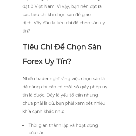
đặt ở Việt Nam. Vì vậy, bạn nên đặt ra
các tiêu chí khi chọn sàn để giao
dịch. Vậy đâu là tiêu chí để chọn sàn uy
tín?
Tiêu Chí Để Chọn Sàn
Forex Uy Tín?
Nhiều trader nghĩ rằng việc chọn sàn là
dễ dàng chỉ cần có một số giấy phép uy
tín là được. Đây là yếu tố cần nhưng
chưa phải là đủ, bạn phải xem xét nhiều
khía cạnh khác như:
Thời gian thành lập và hoạt động
của sàn.