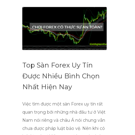
Top Sàn Forex Uy Tín
Được Nhiều Bình Chọn
Nhất Hiện Nay
Việc tìm được một sàn Forex uy tín rất
quan trọng bởi những nhà đầu tư ở Việt
Nam nói riêng và châu Á nói chung vẫn
chưa được pháp luật bảo vệ. Nên khi có