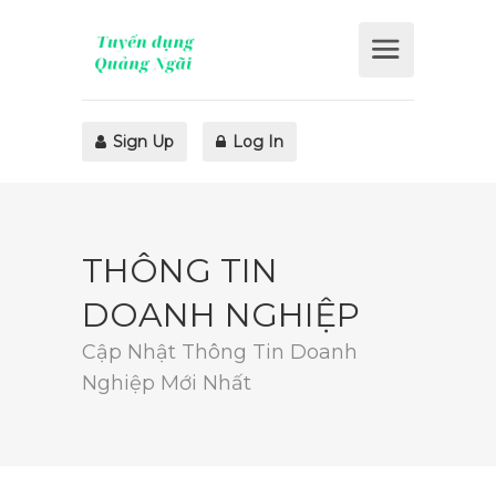
Sign Up
Log In
THÔNG TIN
DOANH NGHIỆP
Cập Nhật Thông Tin Doanh
Nghiệp Mới Nhất