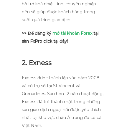
hỗ trợ khá nhiệt tình, chuyên nghiệp
nên sẽ giúp được khách hàng trong
suốt quá trình giao dịch.
>> Để đăng ký
mở tài khoản Forex
tại
sàn FxPro click tại đây!
2. Exness
Exness được thành lập vào năm 2008
và có trụ sở tại St Vincent và
Grenadines. Sau hơn 12 năm hoạt động,
Exness đã trở thành một trong những
sàn giao dịch ngoại hối được yêu thích
nhất tại khu vực châu Á trong đó có cả
Việt Nam.