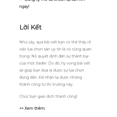
ngay!
Lời Kết
Như vậy, qua bài viết bạn có thể thấy rõ
việc lựa chọn sàn uy tín là vô cùng quan
trọng. Nó quyết định đến sự thành bại
của một trader. Do đó, hy vọng bài viết
sẽ giúp bạn đưa ra được sự lựa chọn
đúng đắn. Để nhận lại được những
thành công từ thị trường này.
Chúc bạn giao dịch thành công!
>> Xem thêm: